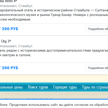
una Hotel 4*
лтанахмет, Стамбул
аровательный отель в историческом районе Стамбула — Султанах
хеологического музея и рынка Гранд-Базар. Номера с роскошны
всем необходимым.
7 396 РУБ
Подробнее об
 City 3*
лтанахмет, Стамбул
ель рядом с историческими достопримечательностями предлагае
 и завтрак в салоне.
7 396 РУБ
Подробнее об
альные цены
Поиск туров
Горящие туры
Туры по стран
Звоните нам:
+7 (4012) 99-45-40
Политика конфиденциальности
|
нее. Продолжая использовать сайт, вы даёте согласие на обработк
Мы используем 
Согласие на обработку