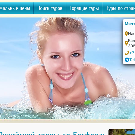
мальные цены
Поиск туров
Горящие туры
Туры по стра
Мечт
Нас
Кал
30
+7
Te