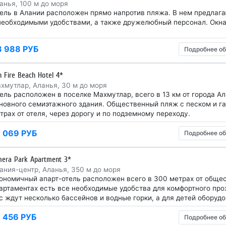
анья, 100 м до моря
ель в Алании расположен прямо напротив пляжа. В нем предлаг
необходимыми удобствами, а также дружелюбный персонал. Окна
8 988 РУБ
Подробнее об
n Fire Beach Hotel 4*
хмутлар, Аланья, 30 м до моря
ель расположен в поселке Махмутлар, всего в 13 км от города Ал
новного семиэтажного здания. Общественный пляж с песком и га
трах от отеля, через дорогу и по подземному переходу.
1 069 РУБ
Подробнее об
mera Park Apartment 3*
ания-центр, Аланья, 350 м до моря
ономичный апарт-отель расположен всего в 300 метрах от общес
артаментах есть все необходимые удобства для комфортного про
с ждут несколько бассейнов и водные горки, а для детей оборуд
1 456 РУБ
Подробнее об