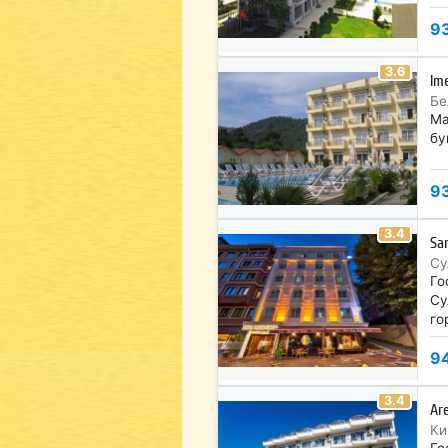
9
3.6
Im
Бе
Ма
бу
9
3.4
Sa
Су
Го
Су
го
9
3.4
Are
Ки
Го