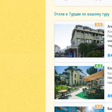
Отели в Турции по вашему туру
3.0
Are
Ке
Го
ма
те
8
4.2
Ke
Ке
Не
го
8
3.5
Ba