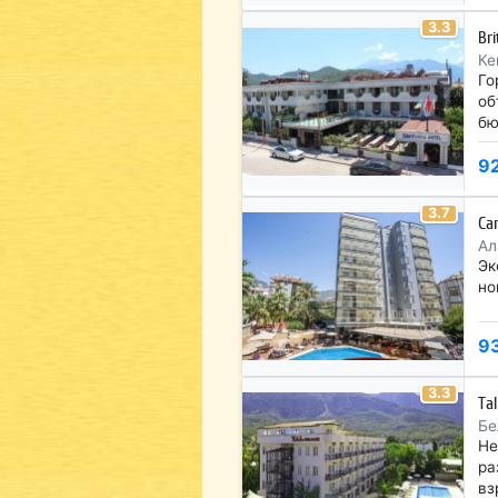
3.3
Bri
Ке
Го
об
бю
9
3.7
Ca
Ал
Эк
но
9
3.3
Ta
Бе
Не
ра
вз