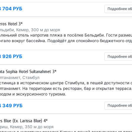
3 704 РУБ
Подробнее об
eros Hotel 3*
льдиби, Кемер, 300 м до моря
ленький отель напротив пляжа в посёлке Бельдиби. Гости разме
нгало вокруг бассейна. Подойдёт для спокойного бюджетного отд
3 926 РУБ
Подробнее об
nta Sophia Hotel Sultanahmet 3*
лтанахмет, Стамбул
стиница в историческом центре Стамбула, в пешей доступности 
лтанахмет. На территории есть ресторан, бар и открытая терраса
родом и экскурсионного туризма.
4 349 РУБ
Подробнее об
s Blue (Ex. Larissa Blue) 4*
риш, Кемер, 350 м до моря
стиница в курортном поселке Кириш в пешей доступности от пля