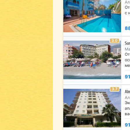
Ал
От
с 
8
3.0
Su
Ма
От
ос
ме
9
3.7
Al
Ал
Эк
ап
ва
9