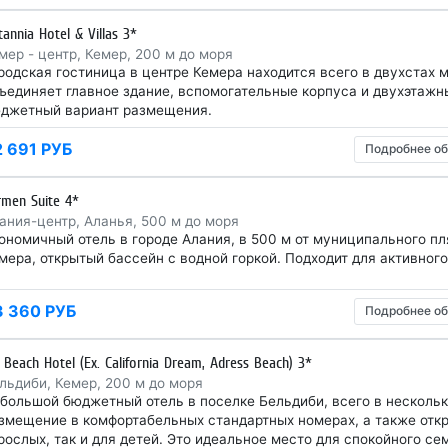
tannia Hotel & Villas 3*
мер - центр, Кемер, 200 м до моря
родская гостиница в центре Кемера находится всего в двухстах 
ъединяет главное здание, вспомогательные корпуса и двухэтажны
джетный вариант размещения.
2 691 РУБ
Подробнее об
rmen Suite 4*
ания-центр, Аланья, 500 м до моря
ономичный отель в городе Алания, в 500 м от муниципального пл
мера, открытый бассейн с водной горкой. Подходит для активног
3 360 РУБ
Подробнее об
l Beach Hotel (Ex. California Dream, Adress Beach) 3*
льдиби, Кемер, 200 м до моря
большой бюджетный отель в поселке Бельдиби, всего в нескольк
змещение в комфортабельных стандартных номерах, а также отк
рослых, так и для детей. Это идеальное место для спокойного се