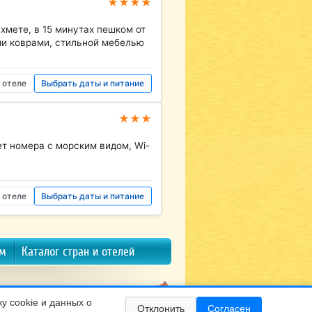
★★★★
мете, в 15 минутах пешком от
ми коврами, стильной мебелью
 отеле
Выбрать даты и питание
★★★
т номера с морским видом, Wi-
 отеле
Выбрать даты и питание
ам
Каталог стран и отелей
Copyright © 2012–2025
ООО «БалтТур Калининград»
у cookie и данных о
cookie для улучшения работы сайта. Продолжая
Отклонить
Согласен