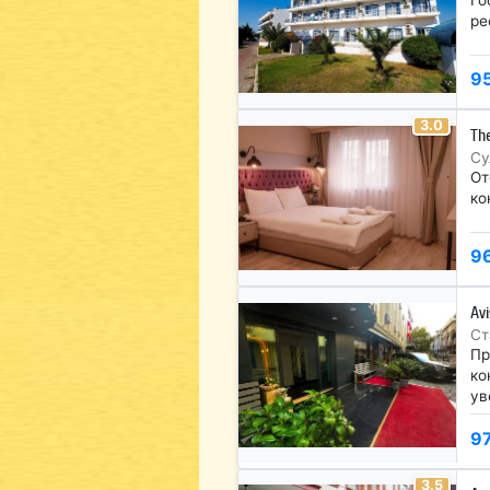
ре
9
3.0
Th
Су
От
ко
9
Avi
Ст
Пр
ко
ув
9
3.5