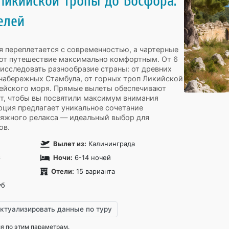
 Ликийской тропы до Босфора:
елей
я переплетается с современностью, а чартерные
ют путешествие максимально комфортным. От 6
 исследовать разнообразие страны: от древних
набережных Стамбула, от горных троп Ликийской
ейского моря. Прямые вылеты обеспечивают
т, чтобы вы посвятили максимум внимания
рция предлагает уникальное сочетание
ляжного релакса — идеальный выбор для
ов.
Вылет из:
Калининграда
6
Ночи:
6-14 ночей
Отели:
15 варианта
уб
ктуализировать данные по туру
 по этим параметрам.