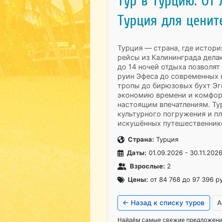
Тур в Турцию. От
Турция для ценит
Турция — страна, где истори
рейсы из Калининграда дела
до 14 ночей отдыха позволят
руин Эфеса до современных 
тропы до бирюзовых бухт Эг
экономию времени и комфор
настоящим впечатлениям. Ту
культурного погружения и п
искушённых путешественник
Страна:
Турция
Даты:
01.09.2026 - 30.11.202
Взрослые:
2
Цены:
от 84 768 до 97 396 р
← Назад к списку туров
А
Найдём самые свежие предложения