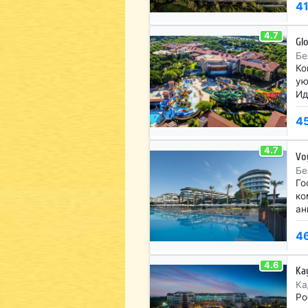
4
4.7
Gl
Бе
Ко
ую
Ид
4
4.7
Vo
Бе
Го
ко
ан
4
4.6
Ka
Ка
Ро