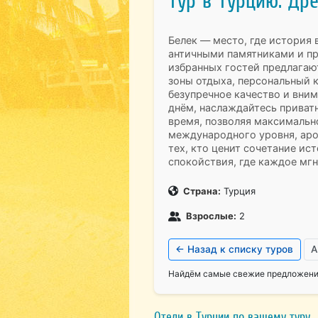
Тур в Турцию. Др
Белек — место, где история 
античными памятниками и пр
избранных гостей предлагаю
зоны отдыха, персональный 
безупречное качество и вним
днём, наслаждайтесь приват
время, позволяя максимальн
международного уровня, аро
тех, кто ценит сочетание ис
спокойствия, где каждое мг
Страна:
Турция
Взрослые:
2
← Назад к списку туров
А
Найдём самые свежие предложения
Отели в Турции по вашему туру