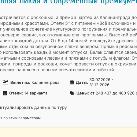
евняя Ликия и современный премиум-
встречается с роскошью, а прямой чартер из Калининграда до
иродными красотами. Отели 5* с питанием «Всё включено» и
т уникальное сочетание культурного погружения и премиальн
консьерж-сервис, эксклюзивные спа-программы. Высокий рей
ание к каждой детали. От 6 до 14 ночей: исследуйте древние
ным отдыхом на безупречном пляже вечером. Прямые рейсы и
о использовать каждый момент отпуска. Белек славится свои
матными сосновыми лесами и пляжами с голубым флагом. Эт
тории, природы и роскоши, хочет провести отпуск в окружени
новение наполнено новыми впечатлениями и заботой.
30.07.2026 -
Вылет из:
Калининграда
Даты:
31.12.2026
Отели:
14 варианта
Цены:
от 248 437 до 480 926 
ктуализировать данные по туру
 по этим параметрам.