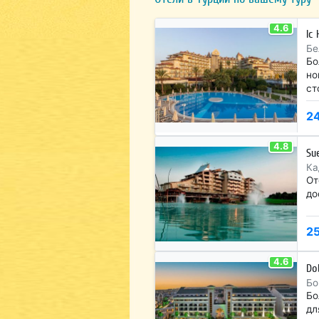
4.6
Ic
Бе
Бо
но
ст
2
4.8
Su
Ка
От
до
2
4.6
Do
Бо
Бо
дл