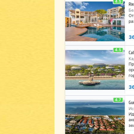
4.5
Ri
Бе
От
ра
3
4.5
Ca
Ка
Пр
ор
го
3
4.7
Gu
Ис
Ид
ак
зе