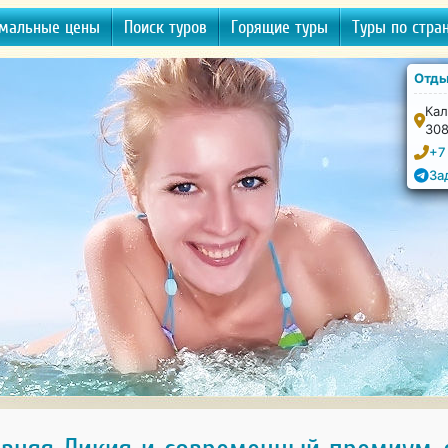
мальные цены
Поиск туров
Горящие туры
Туры по стра
Отды
Кал
30
+7
За