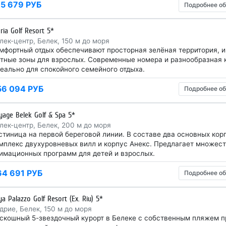
15 679 РУБ
Подробнее об
oria Golf Resort 5*
лек-центр, Белек, 150 м до моря
мфортный отдых обеспечивают просторная зелёная территория, и
тные зоны для взрослых. Современные номера и разнообразная 
еально для спокойного семейного отдыха.
56 094 РУБ
Подробнее об
yage Belek Golf & Spa 5*
лек-центр, Белек, 200 м до моря
стиница на первой береговой линии. В составе два основных кор
мплекс двухуровневых вилл и корпус Анекс. Предлагает множест
имационных программ для детей и взрослых.
64 691 РУБ
Подробнее об
ya Palazzo Golf Resort (Ex. Riu) 5*
дрие, Белек, 150 м до моря
скошный 5-звездочный курорт в Белеке с собственным пляжем п