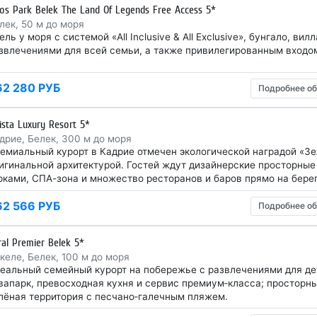
xos Park Belek The Land Of Legends Free Access 5*
лек, 50 м до моря
ель у моря с системой «All Inclusive & All Exclusive», бунгало, в
звлечениями для всей семьи, а также привилегированным входом
62 280 РУБ
Подробнее об
lista Luxury Resort 5*
дрие, Белек, 300 м до моря
емиальный курорт в Кадрие отмечен экологической наградой «Зе
игинальной архитектурой. Гостей ждут дизайнерские просторные
рками, СПА-зона и множество ресторанов и баров прямо на берег
62 566 РУБ
Подробнее об
ral Premier Belek 5*
келе, Белек, 100 м до моря
еальный семейный курорт на побережье с развлечениями для де
вапарк, превосходная кухня и сервис премиум‑класса; просторн
лёная территория с песчано‑галечным пляжем.