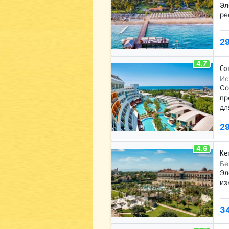
Эл
ре
2
4.7
Co
Ис
Со
пр
дл
2
4.6
Ke
Бе
Эл
из
3