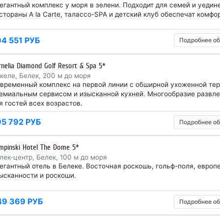
егантный комплекс у моря в зелени. Подходит для семей и уедине
стораны A la Carte, талассо-SPA и детский клуб обеспечат комфор
94 551 РУБ
Подробнее об
rnelia Diamond Golf Resort & Spa 5*
келе, Белек, 200 м до моря
временный комплекс на первой линии с обширной ухоженной тер
емиальным сервисом и изысканной кухней. Многообразие развле
я гостей всех возрастов.
95 792 РУБ
Подробнее об
mpinski Hotel The Dome 5*
лек-центр, Белек, 100 м до моря
егантный отель в Белеке. Восточная роскошь, гольф-поля, европ
ысканности и роскоши.
49 369 РУБ
Подробнее об