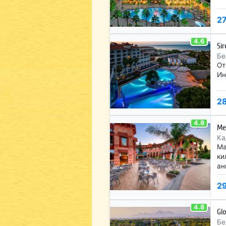
2
4.6
Si
Бе
От
Ин
2
4.8
Me
Ка
Ма
ки
ан
2
4.8
Gl
Бе