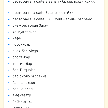
ресторан a la carte Brazilian - бразильская кухня;
пл.)
ресторан a la carte Butcher - стейки
ресторан a la carte BBQ Court - гриль, барбекю
снек-ресторан Saray
кондитерская
кафе
лобби-бар
снек-бар Mega
спорт-бар
теннис-бар
бар Turquoise
бар около бассейна
бар на пляже
бар на пирс
амфитеатр
библиотека
магазины