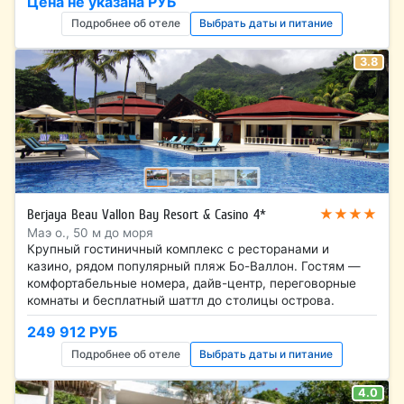
Цена не указана РУБ
Подробнее об отеле
Выбрать даты и питание
3.8
★★★★
Berjaya Beau Vallon Bay Resort & Casino 4*
Маэ о., 50 м до моря
Крупный гостиничный комплекс с ресторанами и
казино, рядом популярный пляж Бо-Валлон. Гостям —
комфортабельные номера, дайв-центр, переговорные
комнаты и бесплатный шаттл до столицы острова.
249 912 РУБ
Подробнее об отеле
Выбрать даты и питание
4.0