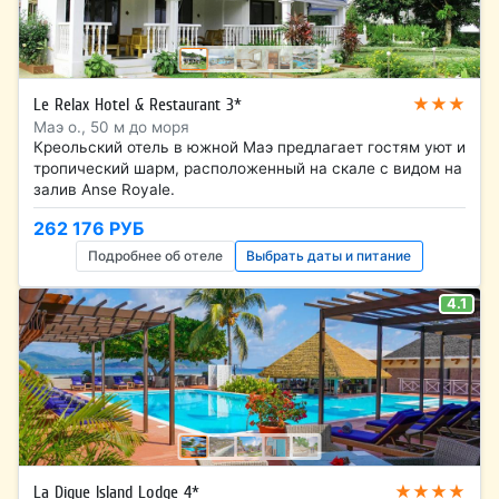
★★★
Le Relax Hotel & Restaurant 3*
Маэ о., 50 м до моря
Креольский отель в южной Маэ предлагает гостям уют и
тропический шарм, расположенный на скале с видом на
залив Anse Royale.
262 176 РУБ
Подробнее об отеле
Выбрать даты и питание
4.1
★★★★
La Digue Island Lodge 4*