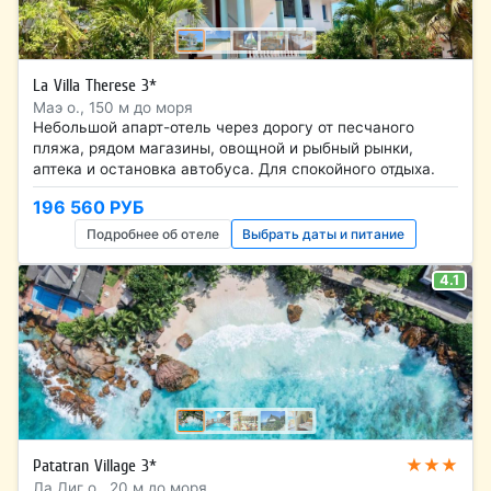
La Villa Therese 3*
Маэ о., 150 м до моря
Небольшой апарт-отель через дорогу от песчаного
пляжа, рядом магазины, овощной и рыбный рынки,
аптека и остановка автобуса. Для спокойного отдыха.
196 560 РУБ
Подробнее об отеле
Выбрать даты и питание
4.1
★★★
Patatran Village 3*
Ла Диг о., 20 м до моря