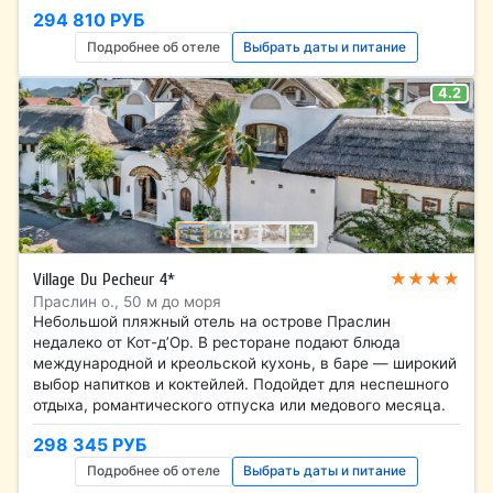
294 810 РУБ
Подробнее об отеле
Выбрать даты и питание
4.2
★★★★
Village Du Pecheur 4*
Праслин о., 50 м до моря
Небольшой пляжный отель на острове Праслин
недалеко от Кот-д’Ор. В ресторане подают блюда
международной и креольской кухонь, в баре — широкий
выбор напитков и коктейлей. Подойдет для неспешного
отдыха, романтического отпуска или медового месяца.
298 345 РУБ
Подробнее об отеле
Выбрать даты и питание