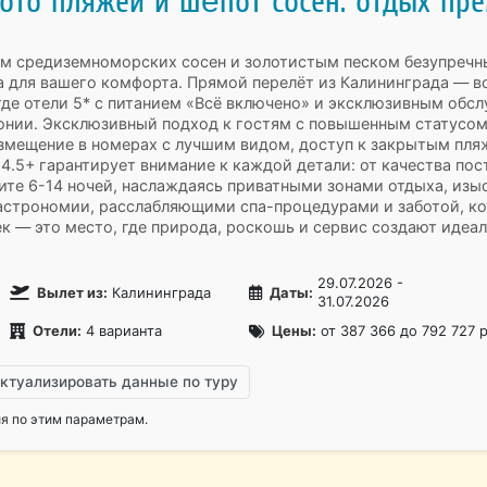
лото пляжей и шёпот сосен: отдых пр
ом средиземноморских сосен и золотистым песком безупречн
 для вашего комфорта. Прямой перелёт из Калининграда — все
где отели 5* с питанием «Всё включено» и эксклюзивным обс
нии. Эксклюзивный подход к гостям с повышенным статусом
змещение в номерах с лучшим видом, доступ к закрытым пл
4.5+ гарантирует внимание к каждой детали: от качества пос
ите 6-14 ночей, наслаждаясь приватными зонами отдыха, изы
строномии, расслабляющими спа-процедурами и заботой, кот
к — это место, где природа, роскошь и сервис создают иде
29.07.2026 -
Вылет из:
Калининграда
Даты:
31.07.2026
Отели:
4 варианта
Цены:
от 387 366 до 792 727 
ктуализировать данные по туру
 по этим параметрам.