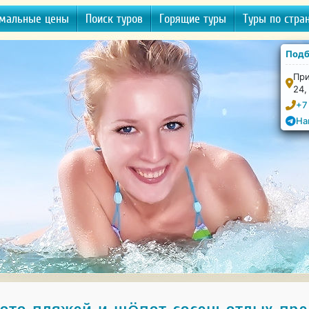
мальные цены
Поиск туров
Горящие туры
Туры по стра
Подб
При
24,
+7
На