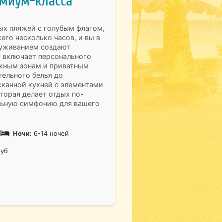
емиум-класса
ых пляжей с голубым флагом,
го несколько часов, и вы в
луживанием создают
 включает персонального
яжным зонам и приватным
тельного белья до
сканной кухней с элементами
орая делает отдых по-
альную симфонию для вашего
Ночи:
6-14 ночей
руб