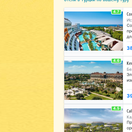
4.7
Co
Ис
Со
пр
дл
3
4.6
Ke
Бе
Эл
из
3
4.5
Ca
Ка
Пр
ор