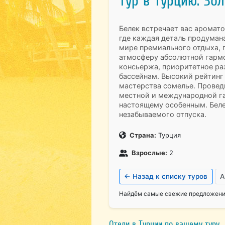
Тур в Турцию. Зо
Белек встречает вас аромат
где каждая деталь продумана
мире премиального отдыха, 
атмосферу абсолютной гармо
консьержа, приоритетное ра
бассейнам. Высокий рейтинг 
мастерства сомелье. Провед
местной и международной га
настоящему особенным. Беле
незабываемого отпуска.
Страна:
Турция
Взрослые:
2
← Назад к списку туров
А
Найдём самые свежие предложения
Отели в Турции по вашему туру