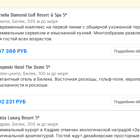
rnelia Diamond Golf Resort & Spa 5*
келе, Белек, 200 м до моря
временный комплекс на первой линии с обширной ухоженной тер
емиальным сервисом и изысканной кухней. Многообразие развле
я гостей всех возрастов.
87 366 РУБ
Подробнее об
mpinski Hotel The Dome 5*
лек-центр, Белек, 100 м до моря
егантный отель в Белеке. Восточная роскошь, гольф-поля, европ
ысканности и роскоши.
92 231 РУБ
Подробнее об
lista Luxury Resort 5*
дрие, Белек, 300 м до моря
емиальный курорт в Кадрие отмечен экологической наградой «Зе
игинальной архитектурой. Гостей ждут дизайнерские просторные