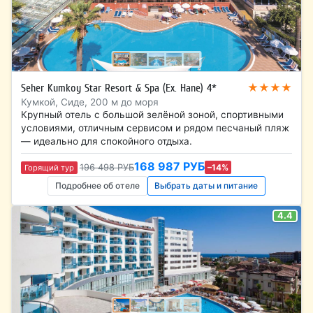
★★★★
Seher Kumkoy Star Resort & Spa (Ex. Hane) 4*
Кумкой, Сиде, 200 м до моря
Крупный отель с большой зелёной зоной, спортивными
условиями, отличным сервисом и рядом песчаный пляж
— идеально для спокойного отдыха.
168 987 РУБ
196 498 РУБ
–14%
Горящий тур
Подробнее об отеле
Выбрать даты и питание
4.4