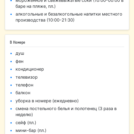
мороженное и свежевыжатые соки (10:00-00:00 в
баре на пляже, пл.)
алкогольные и безалкогольные напитки местного
производства (10:00-21:30)
В Номере
душ
фен
кондиционер
телевизор
телефон
балкон
уборка в номере (ежедневно)
смена постельного белья и полотенец (3 раза в
неделю)
сейф (пл.)
мини-бар (пл.)