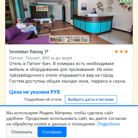
★★★
Sereneburi Patong 3*
Патонг, Пхукет, 850 м до моря
Отель в Патонг-Бич. В номерах есть необходимая
мебель и оборудование для проживания. Из окон
трёхзвёздочного отеля открывается вид на город.
Гостям доступны общая лаундж-зона, терраса и сауна.
Цена не указана РУБ
Подробнее об отеле
Выбрать даты и питание
Мы используем Яндекс.Метрику, чтобы сделать сайт
удобнее. Продолжая использовать сайт, вы даёте согласие
БалтТур Калининград |
+7 (4012) 99-45-40
на обработку cookie и данных о посещении.
Подробнее
Калининград, Больничная 24, офис 308
Отклонить
Согласен