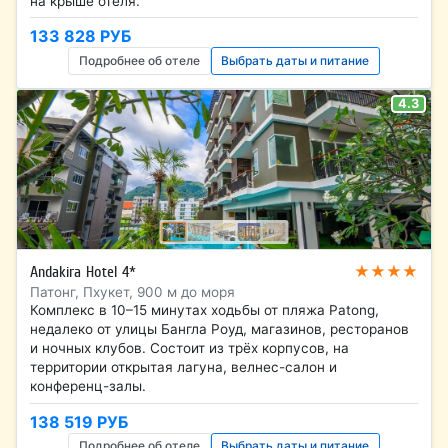
на крыше отеля.
133 828 РУБ
Подробнее об отеле
Выбрать даты и питание
4.3
★★★★
Andakira Hotel 4*
Патонг, Пхукет, 900 м до моря
Комплекс в 10–15 минутах ходьбы от пляжа Patong,
недалеко от улицы Бангла Роуд, магазинов, ресторанов
и ночных клубов. Состоит из трёх корпусов, на
территории открытая лагуна, велнес-салон и
конференц-залы.
138 519 РУБ
Подробнее об отеле
Выбрать даты и питание