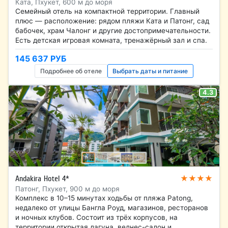
Ката, Пхукет, 600 м до моря
Семейный отель на компактной территории. Главный
плюс — расположение: рядом пляжи Ката и Патонг, сад
бабочек, храм Чалонг и другие достопримечательности.
Есть детская игровая комната, тренажёрный зал и спа.
145 637 РУБ
Подробнее об отеле
Выбрать даты и питание
4.3
★★★★
Andakira Hotel 4*
Патонг, Пхукет, 900 м до моря
Комплекс в 10–15 минутах ходьбы от пляжа Patong,
недалеко от улицы Бангла Роуд, магазинов, ресторанов
и ночных клубов. Состоит из трёх корпусов, на
территории открытая лагуна, велнес-салон и