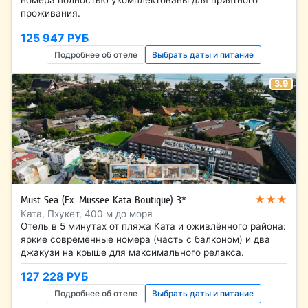
номера полностью укомплектованы для приятного
проживания.
125 947 РУБ
Подробнее об отеле
Выбрать даты и питание
3.9
★★★
Must Sea (Ex. Mussee Kata Boutique) 3*
Ката, Пхукет, 400 м до моря
Отель в 5 минутах от пляжа Ката и оживлённого района:
яркие современные номера (часть с балконом) и два
джакузи на крыше для максимального релакса.
127 228 РУБ
Подробнее об отеле
Выбрать даты и питание