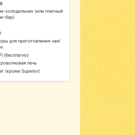
йф
и-холодильник (или платный
и-бар)
D
оры для приготовления чая/
фе
Fi (бесплатно)
роволновая печь
ат (кроме Superior)