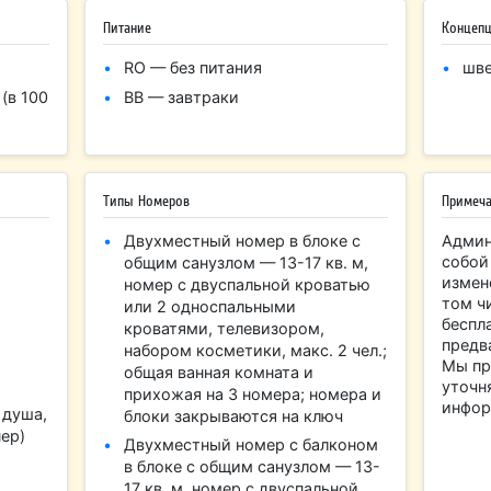
Питание
Концепц
RO — без питания
шве
(в 100
BB — завтраки
Типы Номеров
Примеч
Двухместный номер в блоке с
Админ
собой
общим санузлом — 13-17 кв. м,
измен
номер с двуспальной кроватью
том ч
или 2 односпальными
беспл
кроватями, телевизором,
предв
набором косметики, макс. 2 чел.;
Мы пр
общая ванная комната и
уточн
прихожая на 3 номера; номера и
инфор
 душа,
блоки закрываются на ключ
ер)
Двухместный номер с балконом
в блоке с общим санузлом — 13-
17 кв. м, номер с двуспальной