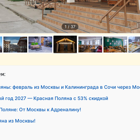
1 / 37
ем:
яны: февраль из Москвы и Калининграда в Сочи через Мо
й год 2027 — Красная Поляна с 53% скидкой
Поляне: От Москвы к Адреналину!
яна из Москвы!