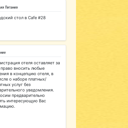
ия Питания
дский стол в Cafe #28
ание
истрация отеля оставляет за
 право вносить любые
ения в концепцию отеля, в
исле о наборе платных/
атных услуг без
арительного уведомления.
осим предварительно
ять интересующую Вас
мацию.