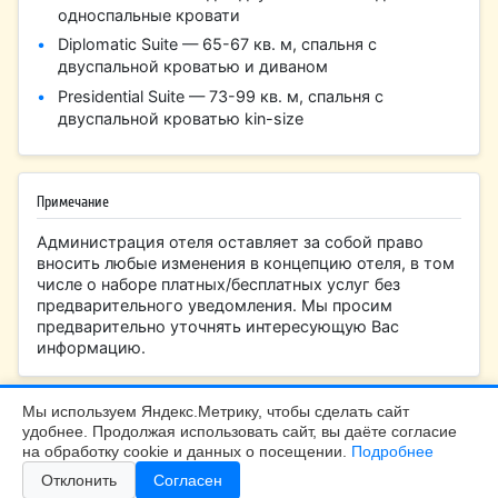
односпальные кровати
Diplomatic Suite — 65-67 кв. м, спальня с
двуспальной кроватью и диваном
Presidential Suite — 73-99 кв. м, спальня с
двуспальной кроватью kin-size
Примечание
Администрация отеля оставляет за собой право
вносить любые изменения в концепцию отеля, в том
числе о наборе платных/бесплатных услуг без
предварительного уведомления. Мы просим
предварительно уточнять интересующую Вас
информацию.
Мы используем Яндекс.Метрику, чтобы сделать сайт
удобнее. Продолжая использовать сайт, вы даёте согласие
БалтТур Калининград |
+7 (4012) 99-45-40
на обработку cookie и данных о посещении.
Подробнее
Калининград, Больничная 24, офис 308
Отклонить
Согласен