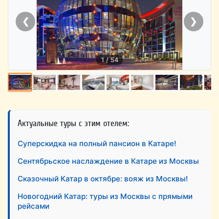
❮
❯
1 / 54
Актуальные туры с этим отелем:
Суперскидка на полный пансион в Катаре!
Сентябрьское наслаждение в Катаре из Москвы
Сказочный Катар в октябре: вояж из Москвы!
Новогодний Катар: туры из Москвы с прямыми
рейсами