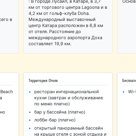
: В городе Лусаил, в Катаре, в 3,7
Основ
км от торгового центра Lagoona и в
4,2 км от гольф-клуба Doha.
его в
Международный выставочный
центр Катара расположен в 6,8 км
от отеля. Расстояние до
международного аэропорта Доха
составляет 19,9 км.
Территория Отеля
Бесплат
 Beach
ресторан интернациональной
Wi-
а
кухни (завтрак и обслуживание
по меню платно)
тно
бар у бассейна (платно)
лобби-бар (платно)
открытый панорамный бассейн
на крыше отеля с зоной отдыха и