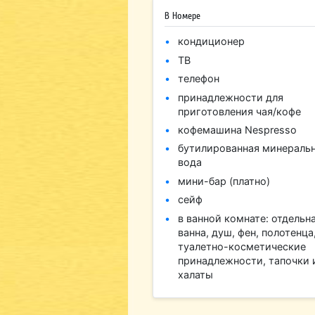
В Номере
кондиционер
ТВ
телефон
принадлежности для
приготовления чая/кофе
кофемашина Nespresso
бутилированная минераль
вода
мини-бар (платно)
сейф
в ванной комнате: отдельн
ванна, душ, фен, полотенца
туалетно-косметические
принадлежности, тапочки 
халаты