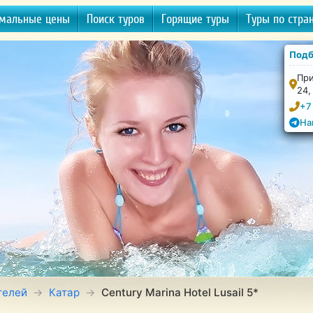
мальные цены
Поиск туров
Горящие туры
Туры по стра
Подб
При
24,
+7
На
телей
Катар
Century Marina Hotel Lusail 5*