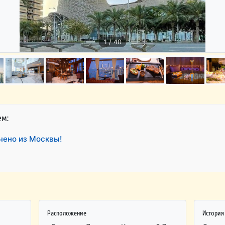
1 / 40
ем:
ючено из Москвы!
Расположение
История