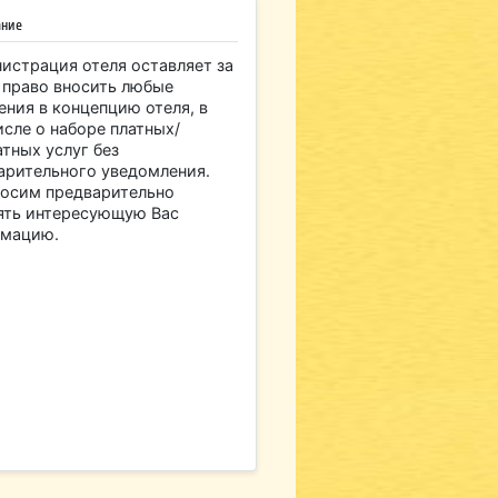
ание
истрация отеля оставляет за
 право вносить любые
ения в концепцию отеля, в
исле о наборе платных/
атных услуг без
арительного уведомления.
осим предварительно
ять интересующую Вас
мацию.