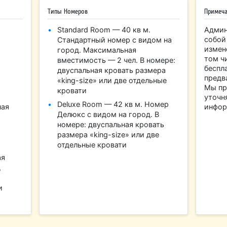
Типы Номеров
Примеч
Standard Room — 40 кв м.
Админ
собой
Стандартный номер с видом на
измен
город. Максимальная
том ч
вместимость — 2 чел. В номере:
беспл
двуспальная кровать размера
предв
«king-size» или две отдельные
Мы пр
кровати
уточн
Deluxe Room — 42 кв м. Номер
ная
инфор
Делюкс с видом на город. В
номере: двуспальная кровать
размера «king-size» или две
отдельные кровати
ая
,
и