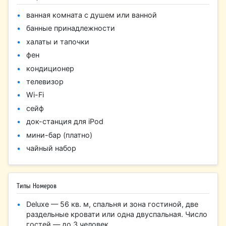
ванная комната с душем или ванной
банные принадлежности
халаты и тапочки
фен
кондиционер
телевизор
Wi-Fi
сейф
док-станция для iPod
мини-бар (платно)
чайный набор
Типы Номеров
Deluxe — 56 кв. м, спальня и зона гостиной, две
раздельные кровати или одна двуспальная. Число
гостей — до 3 человек