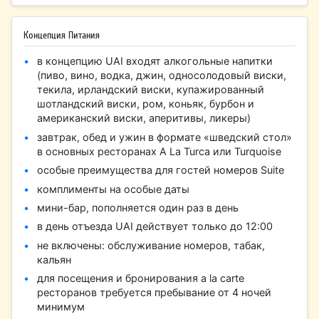
Концепция Питания
в концепцию UAI входят алкогольные напитки
(пиво, вино, водка, джин, односолодовый виски,
текила, ирландский виски, купажированный
шотландский виски, ром, коньяк, бурбон и
американский виски, аперитивы, ликеры)
завтрак, обед и ужин в формате «шведский стол»
в основных ресторанах A La Turca или Turquoise
особые преимущества для гостей номеров Suite
комплименты на особые даты
мини-бар, пополняется один раз в день
в день отъезда UAI действует только до 12:00
не включены: обслуживание номеров, табак,
кальян
для посещения и бронирования a la carte
ресторанов требуется пребывание от 4 ночей
минимум