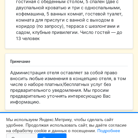
гостиная с обеденным столом, 5 спален (две с
двуспальной кроватью и три с односпальными,
кофемашина, 5 ванных комнат, гостевой туалет,
комната для прислуги с ванной с выходом в
коридор (по запросу), терраса с шезлонгами и
садом, клубные привилегии. Число гостей — до
13 человек
Примечание
Администрация отеля оставляет за собой право
вносить любые изменения в концепцию отеля, в том
числе о наборе платных/бесплатных услуг без
предварительного уведомления. Мы просим
предварительно уточнять интересующую Вас
информацию.
Мы используем Яндекс.Метрику, чтобы сделать сайт
удобнее. Продолжая использовать сайт, вы даёте согласие
БалтТур Калининград |
+7 (4012) 99-45-40
на обработку cookie и данных о посещении.
Подробнее
Калининград, Больничная 24, офис 308