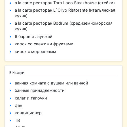
a la carte ресторан Toro Loco Steakhouse (стейки)
a la carte ресторан L`Olivo Ristorante (итальянская
кухня)
a la carte ресторан Bodrum (средиземноморская
кухня)
6 баров и лаунжей
киоск со свежими фруктами
киоск с мороженым
В Номере
ванная комната с душем или ванной
банные принадлежности
халат и тапочки
фен
кондиционер
ТВ