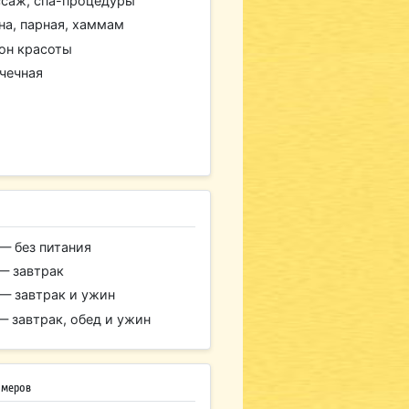
саж, спа-процедуры
на, парная, хаммам
он красоты
чечная
— без питания
— завтрак
— завтрак и ужин
— завтрак, обед и ужин
омеров