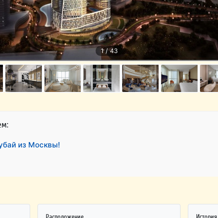
1 / 43
ем:
убай из Москвы!
Расположение
История