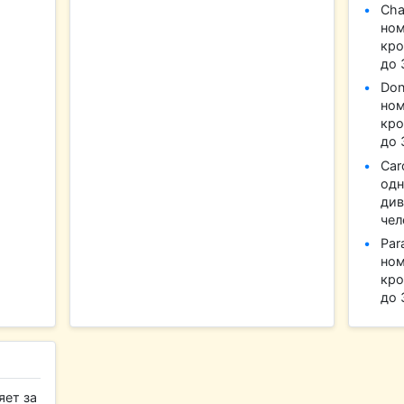
Cha
ном
кро
до 
Don
ном
кро
до 
Car
одн
див
чел
Par
ном
кро
до 
яет за