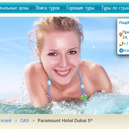
мальные цены
Поиск туров
Горящие туры
Туры по стра
Подб
При
24,
+7
На
телей
ОАЭ
Paramount Hotel Dubai 5*