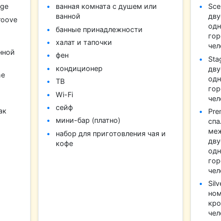
age
ванная комната с душем или
Sce
ванной
дву
roove
одн
банные принадлежности
гор
халат и тапочки
чел
нной
фен
Sta
кондиционер
дву
he
одн
ТВ
гор
Wi-Fi
чел
сейф
ак
Pre
мини-бар (платно)
спа
меж
набор для приготовления чая и
дву
кофе
одн
гор
чел
Sil
ном
кро
чел