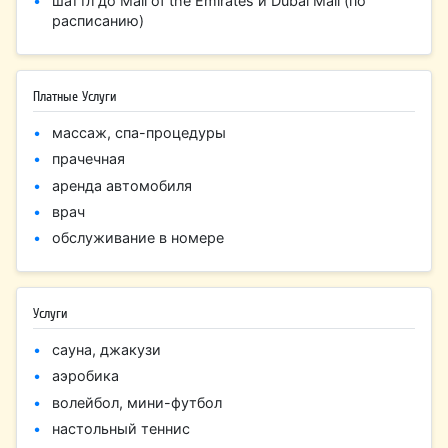
шаттл до Mall of the Emirates и Dubai Mall (по
расписанию)
Платные Услуги
массаж, спа-процедуры
прачечная
аренда автомобиля
врач
обслуживание в номере
Услуги
сауна, джакузи
аэробика
волейбол, мини-футбол
настольный теннис