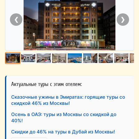
❮
❯
1 / 49
Актуальные туры с этим отелем:
Сказочные ужины в Эмиратах: горящие туры со
скидкой 46% из Москвы!
Осень в ОАЭ: туры из Москвы со скидкой до
40%!
Скидки до 46% на туры в Дубай из Москвы!