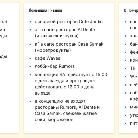
Концепция Питания
В Номер
ол)
основной ресторан Cote Jardin
ван
ван
жин
a`la carte ресторан Al Dente
еды
(итальянская кухня)
хал
a`la carte ресторан Casa Samak
бан
(морепродукты)
фен
еды
кафе Waves
кон
лобби-бар Rumors
ТВ
концепция SAI действует с 15:00
Wi-
в день заезда и прекращает
се
действовать с 12:00 в день
наб
выезда
ко
в концепцию не входят
мин
рестораны Rumors, Al Dente и
Casa Samak, свежевыжатые
утю
соки, мороженое
пит