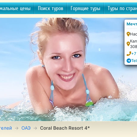
мальные цены
Поиск туров
Горящие туры
Туры по стра
Мечт
Нас
Кал
30
+7
Te
телей
ОАЭ
Coral Beach Resort 4*