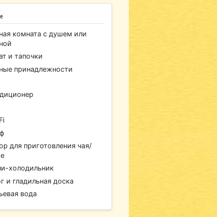
е
ная комната с душем или
ной
ат и тапочки
ные принадлежности
диционер
Fi
йф
ор для приготовления чая/
фе
и-холодильник
г и гладильная доска
ьевая вода