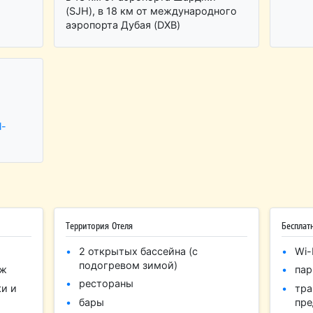
(SJH), в 18 км от международного
аэропорта Дубая (DXB)
l-
Территория Отеля
Бесплат
2 открытых бассейна (с
Wi-
подогревом зимой)
яж
пар
рестораны
ки и
тра
бары
пре