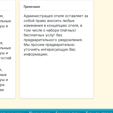
Примечание
я,
Администрация отеля оставляет за
собой право вносить любые
альные
изменения в концепцию отеля, в
душ и
том числе о наборе платных/
бесплатных услуг без
предварительного уведомления.
я,
Мы просим предварительно
альные
уточнять интересующую Вас
душ и
информацию.
гостей
и,
ьные
душ и
ре.
век