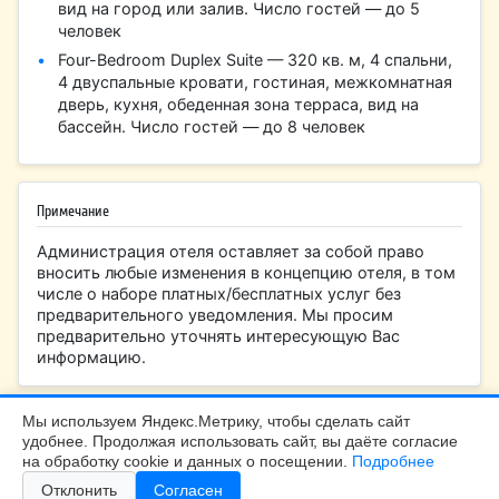
вид на город или залив. Число гостей — до 5
человек
Four-Bedroom Duplex Suite — 320 кв. м, 4 спальни,
4 двуспальные кровати, гостиная, межкомнатная
дверь, кухня, обеденная зона терраса, вид на
бассейн. Число гостей — до 8 человек
Примечание
Администрация отеля оставляет за собой право
вносить любые изменения в концепцию отеля, в том
числе о наборе платных/бесплатных услуг без
предварительного уведомления. Мы просим
предварительно уточнять интересующую Вас
информацию.
Мы используем Яндекс.Метрику, чтобы сделать сайт
удобнее. Продолжая использовать сайт, вы даёте согласие
БалтТур Калининград |
+7 (4012) 99-45-40
на обработку cookie и данных о посещении.
Подробнее
Калининград, Больничная 24, офис 308
Отклонить
Согласен