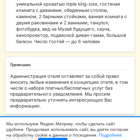
уникальной кроватью triple king-size, гостиная
комната с диванами, обеденным столом,
камином, 2 барными стойками, ванная комната с
двумя раковинами и 2 ванными, танцпол,
фотобудка, вид на Музей будущего, сауна,
кинопроектор, подвесной диван-гамак, большой
балкон. Число гостей — до 6 человек
Примечание
Администрация отеля оставляет за собой право
вносить любые изменения в концепцию отеля, в том
числе о наборе платных/бесплатных услуг без
предварительного уведомления. Мы просим
предварительно уточнять интересующую Вас
информацию.
Мы используем Яндекс.Метрику, чтобы сделать сайт
удобнее. Продолжая использовать сайт, вы даёте согласие
БалтТур Калининград |
+7 (4012) 99-45-40
на обработку cookie и данных о посещении.
Подробнее
Калининград, Больничная 24, офис 308