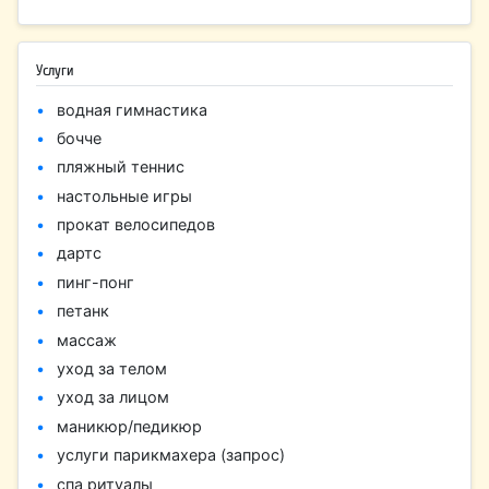
Услуги
водная гимнастика
бочче
пляжный теннис
настольные игры
прокат велосипедов
дартс
пинг-понг
петанк
массаж
уход за телом
уход за лицом
маникюр/педикюр
услуги парикмахера (запрос)
спа ритуалы