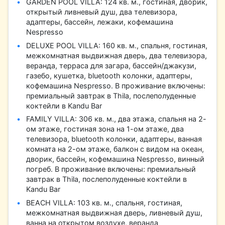
GARDEN POOL VILLA: 124 кв. м., гостиная, дворик,
открытый ливневый душ, два телевизора,
адаптеры, бассейн, лежаки, кофемашина
Nespresso
DELUXE POOL VILLA: 160 кв. м., спальня, гостиная,
межкомнатная выдвижная дверь, два телевизора,
веранда, терраса для загара, бассейн/джакузи,
газебо, кушетка, bluetooth колонки, адаптеры,
кофемашина Nespresso. В проживание включены:
премиальный завтрак в Thila, послеполуденные
коктейли в Kandu Bar
FAMILY VILLA: 306 кв. м., два этажа, спальня на 2-
ом этаже, гостиная зона на 1-ом этаже, два
телевизора, bluetooth колонки, адаптеры, ванная
комната на 2-ом этаже, балкон с видом на океан,
дворик, бассейн, кофемашина Nespresso, винный
погреб. В проживание включены: премиальный
завтрак в Thila, послеполуденные коктейли в
Kandu Bar
BEACH VILLA: 103 кв. м., спальня, гостиная,
межкомнатная выдвижная дверь, ливневый душ,
ванна на открытом воздухе, веранда