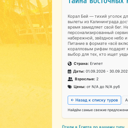
Тайна восточных 
Корал Бей — тихий уголок д
вылеты из Калининграда дост
время замедляет свой бег. 
персонализированный сервис
набережной, звёздное небо 
Питание в формате «всё вклю
коралловым рифам подарят я
выбор для тех, кто ищет уед
Страна:
Египет
Даты:
01.09.2026 - 30.09.202
Взрослые:
2
Цены:
от N/A до N/A руб
← Назад к списку туров
А
Найдём самые свежие предложения
Отели в Египте по вашему туру