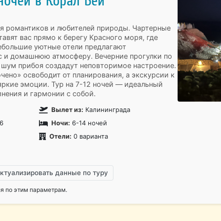
ночей в Корал Бей
ля романтиков и любителей природы. Чартерные
авят вас прямо к берегу Красного моря, где
Небольшие уютные отели предлагают
 и домашнюю атмосферу. Вечерние прогулки по
и шум прибоя создадут неповторимое настроение.
чено» освободит от планирования, а экскурсии к
ркие эмоции. Тур на 7-12 ночей — идеальный
инения и гармонии с собой.
Вылет из:
Калининграда
6
Ночи:
6-14 ночей
Отели:
0 варианта
ктуализировать данные по туру
 по этим параметрам.