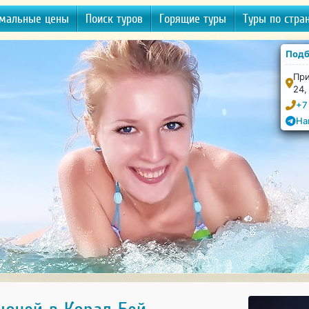
мальные цены
Поиск туров
Горящие туры
Туры по стра
Подб
При
24,
+7
На