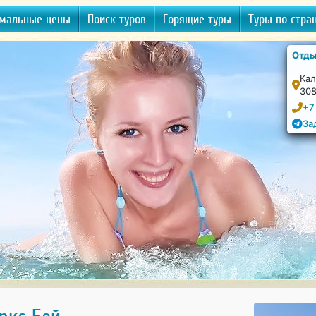
мальные цены
Поиск туров
Горящие туры
Туры по стра
Отды
Кал
30
+7
За