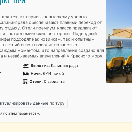
ркс Бей
 для тех, кто привык к высокому уровню
Калининграда обеспечивают плавный переход от
у отдыху. Отели премиум-класса предлагают
ы и гастрономические рестораны. Подводный
рифы подходят как новичкам, так и опытным
й в летний сезон позволит полностью
 каждым моментом. Это направление создано для
а и незабываемых впечатлений у Красного моря.
Вылет из:
Калининграда
7
Ночи:
6-14 ночей
Отели:
0 варианта
ктуализировать данные по туру
 по этим параметрам.