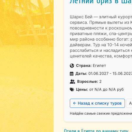
Летний бриз в Ша
Шаркс Бей — элитный курорт
сервиса. Прямые вылеты из 
повседневности к роскошном
приватные пляжи, спа-центр
мир района особенно богат: 
дайверам. Тур на 10-14 ноче
расслабиться и насладиться
ценителей качества, комфорт
Страна:
Египет
Даты:
01.06.2027 - 15.06.202
Взрослые:
2
Цены:
от N/A до N/A руб
← Назад к списку туров
А
Найдём самые свежие предложения
Отели в Египте по вашему туру