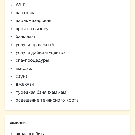
Wi-Fi
парковка
парикмахерская
врач по вызову
банкомат
услуги прачечной
услуги дайвинг-центра
спа-процедуры
массаж
сауна
джакузи
турецкая баня (хаммам)
освещение теннисного корта
Анимация
аквааэробика