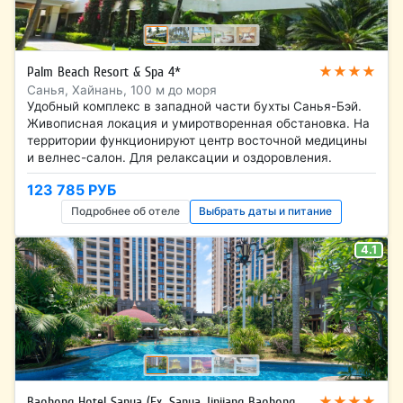
★★★★
Palm Beach Resort & Spa 4*
Санья, Хайнань, 100 м до моря
Удобный комплекс в западной части бухты Санья-Бэй.
Живописная локация и умиротворенная обстановка. На
территории функционируют центр восточной медицины
и велнес-салон. Для релаксации и оздоровления.
123 785 РУБ
Подробнее об отеле
Выбрать даты и питание
4.1
★★★★
Baohong Hotel Sanya (Ex. Sanya Jinjiang Baohong