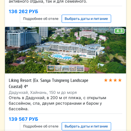
активного отдыха, так и для семейного.
136 262 РУБ
Подробнее об отеле
Выбрать даты и питание
4.3
★★★★
Liking Resort (Ex. Sanya Tsingneng Landscape
Coastal) 4*
Дадунхай, Хайнань, 150 м до моря
Отель в Дадунхай, в 200 м от пляжа, с открытым
бассейном, спа, двумя ресторанами и баром у
бассейна.
139 567 РУБ
Подробнее об отеле
Выбрать даты и питание