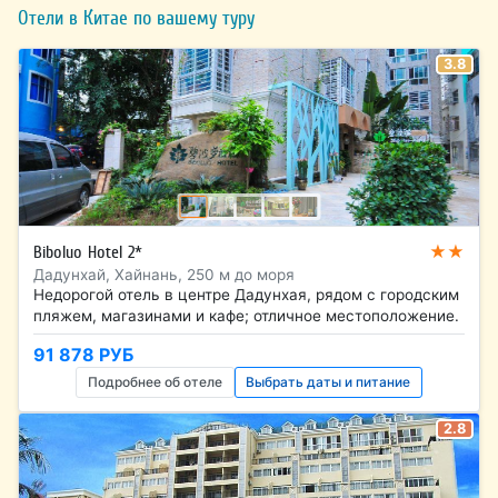
Отели в Китае по вашему туру
3.8
★★
Biboluo Hotel 2*
Дадунхай, Хайнань, 250 м до моря
Недорогой отель в центре Дадунхая, рядом с городским
пляжем, магазинами и кафе; отличное местоположение.
91 878 РУБ
Подробнее об отеле
Выбрать даты и питание
2.8