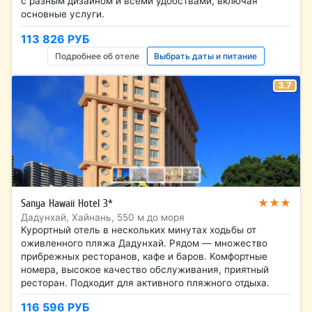
с разным дизайном и всеми удобствами, включая
основные услуги.
113 826 РУБ
Подробнее об отеле
Выбрать даты и питание
3.7
★★★
Sanya Hawaii Hotel 3*
Дадунхай, Хайнань, 550 м до моря
Курортный отель в нескольких минутах ходьбы от
оживленного пляжа Дадунхай. Рядом — множество
прибрежных ресторанов, кафе и баров. Комфортные
номера, высокое качество обслуживания, приятный
ресторан. Подходит для активного пляжного отдыха.
116 596 РУБ