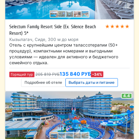
★★★★★
Selectum Family Resort Side (Ex. Silence Beach
Resort) 5*
Кызылагач, Сиде, 300 м до моря
Отель с крупнейшим центром талассотерапии (50+
процедур), компактными номерами и выгодными
условиями — идеален для активного и бюджетного
семейного отдыха.
135 840 РУБ
205 819 РУБ
–34%
Горящий тур
Подробнее об отеле
Выбрать даты и питание
4.4