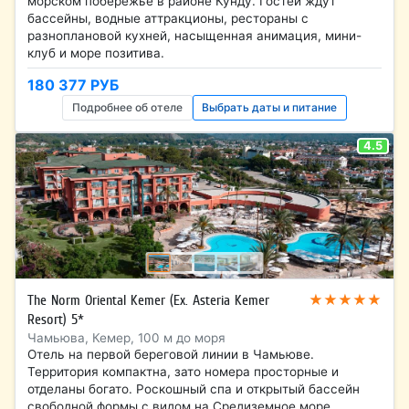
морском побережье в районе Кунду. Гостей ждут
бассейны, водные аттракционы, рестораны с
разноплановой кухней, насыщенная анимация, мини-
клуб и море позитива.
180 377 РУБ
Подробнее об отеле
Выбрать даты и питание
4.5
★★★★★
The Norm Oriental Kemer (Ex. Asteria Kemer
Resort) 5*
Чамьюва, Кемер, 100 м до моря
Отель на первой береговой линии в Чамьюве.
Территория компактна, зато номера просторные и
отделаны богато. Роскошный спа и открытый бассейн
свободной формы с видом на Средиземное море.