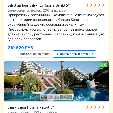
★★★★★
Selectum Noa Belek (Ex. Cesars Belek) 5*
Белек-центр, Белек, 200 м до моря
Прибрежный гостиничный комплекс в Белеке находится
на территории заповедника «Каньон Кепрюлю»,
окружённый кедрами, соснами и эвкалиптами.
Инфраструктура включает главное четырёхэтажное
здание, виллы, рестораны, бассейны, корты и анимацию
для всех возрастов.
219 620 РУБ
Подробнее об отеле
Выбрать даты и питание
4.5
★★★★★
Limak Limra Hotel & Resort 5*
Кириш, Кемер, 150 м до моря